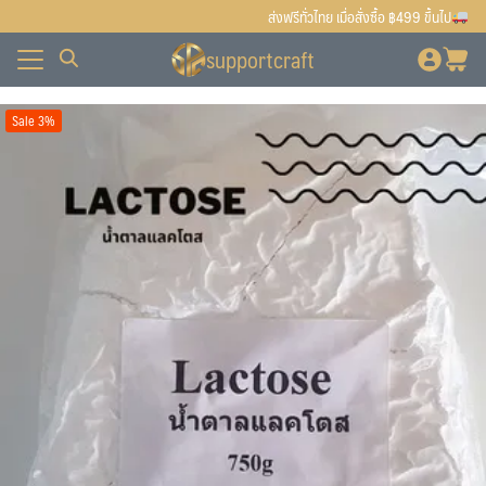
Skip
ส่งฟรีทั่วไทย เมื่อสั่งซื้อ ฿499 ขึ้นไป
to
supportcraft
content
ั้งหมด
Sale 3%
ื้อ
ั้งหมด
บเรา
ื้อ
บเรา