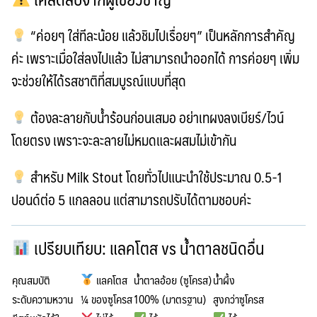
“ค่อยๆ ใส่ทีละน้อย แล้วชิมไปเรื่อยๆ”
เป็นหลักการสำคัญ
ค่ะ เพราะเมื่อใส่ลงไปแล้ว ไม่สามารถนำออกได้ การค่อยๆ เพิ่ม
จะช่วยให้ได้รสชาติที่สมบูรณ์แบบที่สุด
ต้องละลายกับน้ำร้อนก่อนเสมอ
อย่าเทผงลงเบียร์/ไวน์
โดยตรง เพราะจะละลายไม่หมดและผสมไม่เข้ากัน
สำหรับ
Milk Stout
โดยทั่วไปแนะนำใช้ประมาณ
0.5-1
ปอนด์ต่อ 5 แกลลอน
แต่สามารถปรับได้ตามชอบค่ะ
เปรียบเทียบ: แลคโตส vs น้ำตาลชนิดอื่น
คุณสมบัติ
แลคโตส
น้ำตาลอ้อย (ซูโครส)
น้ำผึ้ง
ระดับความหวาน
¼ ของซูโครส
100% (มาตรฐาน)
สูงกว่าซูโครส