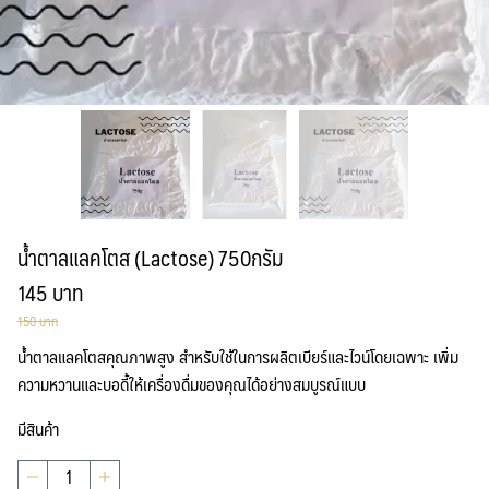
น้ำตาลแลคโตส (Lactose) 750กรัม
Original
Current
145
บาท
price
price
150
บาท
น้ำตาลแลคโตสคุณภาพสูง สำหรับใช้ในการผลิตเบียร์และไวน์โดยเฉพาะ เพิ่ม
was:
is:
ความหวานและบอดี้ให้เครื่องดื่มของคุณได้อย่างสมบูรณ์แบบ
150 บาท.
145 บาท.
มีสินค้า
จำนวน