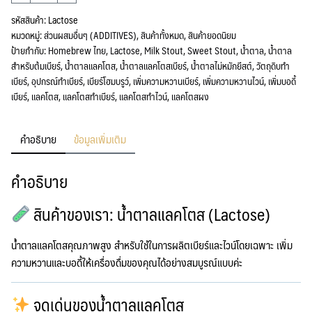
น้ำ
ตาล
รหัสสินค้า:
Lactose
แลค
หมวดหมู่:
ส่วนผสมอื่นๆ (ADDITIVES)
,
สินค้าทั้งหมด
,
สินค้ายอดนิยม
โตส
ป้ายกำกับ:
Homebrew ไทย
,
Lactose
,
Milk Stout
,
Sweet Stout
,
น้ำตาล
,
น้ำตาล
(Lactose)
สำหรับต้มเบียร์
,
น้ำตาลแลคโตส
,
น้ำตาลแลคโตสเบียร์
,
น้ำตาลไม่หมักยีสต์
,
วัตถุดิบทำ
750กรัม
ชิ้น
เบียร์
,
อุปกรณ์ทำเบียร์
,
เบียร์โฮมบรูว์
,
เพิ่มความหวานเบียร์
,
เพิ่มความหวานไวน์
,
เพิ่มบอดี้
เบียร์
,
แลคโตส
,
แลคโตสทำเบียร์
,
แลคโตสทำไวน์
,
แลคโตสผง
คำอธิบาย
ข้อมูลเพิ่มเติม
คำอธิบาย
สินค้าของเรา:
น้ำตาลแลคโตส (Lactose)
น้ำตาลแลคโตสคุณภาพสูง สำหรับใช้ในการผลิตเบียร์และไวน์โดยเฉพาะ เพิ่ม
ความหวานและบอดี้ให้เครื่องดื่มของคุณได้อย่างสมบูรณ์แบบค่ะ
จุดเด่นของน้ำตาลแลคโตส