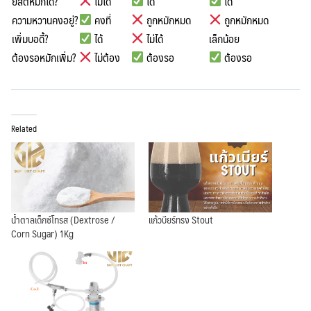
ยีสต์หมักได้?
ไม่ได้
ได้
ได้
ความหวานคงอยู่?
คงที่
ถูกหมักหมด
ถูกหมักหมด
เพิ่มบอดี้?
ได้
ไม่ได้
เล็กน้อย
ต้องรอหมักเพิ่ม?
ไม่ต้อง
ต้องรอ
ต้องรอ
Related
น้ำตาลเด็กซ์โทรส (Dextrose /
แก้วบียร์ทรง Stout
Corn Sugar) 1Kg