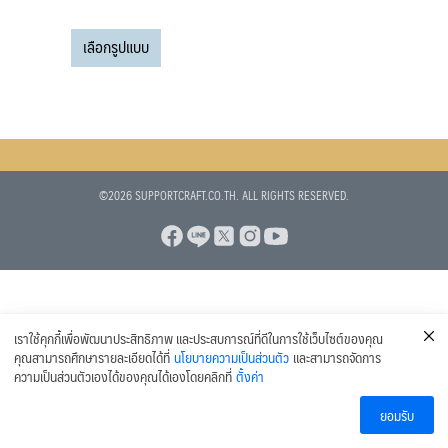
range:
สินค้า
This
80 บาท
8
แก้วเบียร์
8
เลือกรูปแบบ
product
through
สินค้า
1
แก้วเบียร์ Collection
1
has
700 บาท
สินค้า
multiple
6
ส่วนผสมอื่นๆ (ADDITIVES)
6
variants.
สินค้า
3
ทำความสะอาดและน้ำยาฆ่าเชื้อ
3
The
13
สินค้า
ข้อต่อและอุปกรณ์เสริม
13
options
1
สินค้า
อุปกรณ์ตวงวัด
1
©2026 SUPPORTCRAFT.CO.TH. ALL RIGHTS RESERVED.
may
1
สินค้า
เทอร์โมมิเตอร์
1
be
สินค้า
chosen
2
เครื่องปิดจุกไวน์ เครื่องปิดจุกคอร์ก
2
on
1
สินค้า
แคปซีล หุ้มปากขวดไวน์
1
the
สินค้า
product
เราใช้คุกกี้เพื่อพัฒนาประสิทธิภาพ และประสบการณ์ที่ดีในการใช้เว็บไซต์ของคุณ
page
คุณสามารถศึกษารายละเอียดได้ที่
นโยบายความเป็นส่วนตัว
และสามารถจัดการ
ความเป็นส่วนตัวเองได้ของคุณได้เองโดยคลิกที่
ตั้งค่า
ยอมรับ