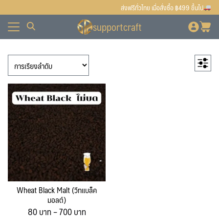
Skip
ส่งฟรีทั่วไทย เมื่อสั่งซื้อ ฿499 ขึ้นไป
to
supportcraft
content
ั้งหมด
7
สินค้าแนะนำ
7
ื้อ
ั้งหมด
1
สินค้า
เตาแก๊ส
1
สินค้า
90
สินค้าทั้งหมด
90
บเรา
ื้อ
สินค้า
80
สินค้ายอดนิยม
80
บเรา
สินค้า
42
มอลต์-ฮอป-ยีสต์
42
12
สินค้า
มอลต์
12
สินค้า
30
ฮอป (Hops)
30
สินค้า
32
อุปกรณ์ทำเบียร์
32
10
สินค้า
Bottling
10
สินค้า
5
Brewing & Fermenting
5
2
สินค้า
เครื่องปิดฝาจีบ
2
Wheat Black Malt (วีทแบล็ค
สินค้า
1
เครื่องปิดฝาแม็กซี่แค๊ป
1
มอลต์)
Price
80
บาท
–
700
4
บาท
สินค้า
เครื่องผสมอาหาร
4