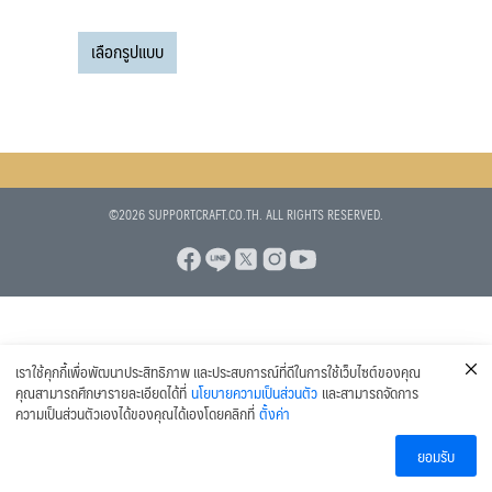
range:
สินค้า
This
75 บาท
8
แก้วเบียร์
8
เลือกรูปแบบ
product
through
สินค้า
1
แก้วเบียร์ Collection
1
has
99 บาท
สินค้า
multiple
6
ส่วนผสมอื่นๆ (ADDITIVES)
6
variants.
สินค้า
3
ทำความสะอาดและน้ำยาฆ่าเชื้อ
3
The
13
สินค้า
ข้อต่อและอุปกรณ์เสริม
13
options
1
สินค้า
อุปกรณ์ตวงวัด
1
©2026 SUPPORTCRAFT.CO.TH. ALL RIGHTS RESERVED.
may
1
สินค้า
เทอร์โมมิเตอร์
1
be
สินค้า
chosen
2
เครื่องปิดจุกไวน์ เครื่องปิดจุกคอร์ก
2
on
1
สินค้า
แคปซีล หุ้มปากขวดไวน์
1
the
สินค้า
product
เราใช้คุกกี้เพื่อพัฒนาประสิทธิภาพ และประสบการณ์ที่ดีในการใช้เว็บไซต์ของคุณ
page
คุณสามารถศึกษารายละเอียดได้ที่
นโยบายความเป็นส่วนตัว
และสามารถจัดการ
ความเป็นส่วนตัวเองได้ของคุณได้เองโดยคลิกที่
ตั้งค่า
ยอมรับ