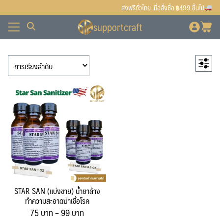
Skip
ส่งฟรีทั่วไทย เมื่อสั่งซื้อ ฿499 ขึ้นไป
to
supportcraft
content
ั้งหมด
7
สินค้าแนะนำ
7
ื้อ
ั้งหมด
1
สินค้า
เตาแก๊ส
1
สินค้า
90
สินค้าทั้งหมด
90
บเรา
ื้อ
สินค้า
80
สินค้ายอดนิยม
80
บเรา
สินค้า
42
มอลต์-ฮอป-ยีสต์
42
12
สินค้า
มอลต์
12
สินค้า
30
ฮอป (Hops)
30
สินค้า
32
อุปกรณ์ทำเบียร์
32
10
สินค้า
Bottling
10
สินค้า
5
Brewing & Fermenting
5
2
สินค้า
เครื่องปิดฝาจีบ
2
STAR SAN (แบ่งขาย) น้ำยาล้าง
สินค้า
1
เครื่องปิดฝาแม็กซี่แค๊ป
1
ทำความสะอาดฆ่าเชื้อโรค
Price
75
บาท
–
99
4
บาท
สินค้า
เครื่องผสมอาหาร
4