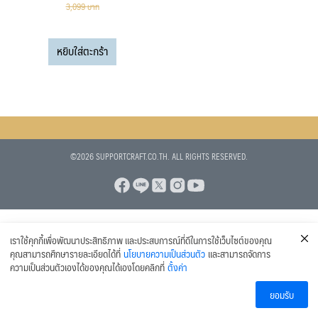
price
price
สินค้า
3,099
บาท
was:
is:
8
แก้วเบียร์
8
3,099 บาท.
2,999 บาท.
สินค้า
1
แก้วเบียร์ Collection
1
หยิบใส่ตะกร้า
สินค้า
6
ส่วนผสมอื่นๆ (ADDITIVES)
6
สินค้า
3
ทำความสะอาดและน้ำยาฆ่าเชื้อ
3
13
สินค้า
ข้อต่อและอุปกรณ์เสริม
13
1
สินค้า
อุปกรณ์ตวงวัด
1
1
สินค้า
เทอร์โมมิเตอร์
1
©2026 SUPPORTCRAFT.CO.TH. ALL RIGHTS RESERVED.
สินค้า
2
เครื่องปิดจุกไวน์ เครื่องปิดจุกคอร์ก
2
1
สินค้า
แคปซีล หุ้มปากขวดไวน์
1
สินค้า
เราใช้คุกกี้เพื่อพัฒนาประสิทธิภาพ และประสบการณ์ที่ดีในการใช้เว็บไซต์ของคุณ
คุณสามารถศึกษารายละเอียดได้ที่
นโยบายความเป็นส่วนตัว
และสามารถจัดการ
ความเป็นส่วนตัวเองได้ของคุณได้เองโดยคลิกที่
ตั้งค่า
ยอมรับ