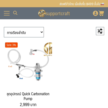
Skip
ส่งฟรีทั่วไทย เมื่อสั่งซื้อ ฿499 ขึ้นไป
to
supportcraft
content
ั้งหมด
7
สินค้าแนะนำ
7
ื้อ
ั้งหมด
1
สินค้า
เตาแก๊ส
1
สินค้า
90
สินค้าทั้งหมด
90
บเรา
ื้อ
สินค้า
80
สินค้ายอดนิยม
80
Sale 3%
บเรา
สินค้า
42
มอลต์-ฮอป-ยีสต์
42
12
สินค้า
มอลต์
12
สินค้า
30
ฮอป (Hops)
30
สินค้า
32
อุปกรณ์ทำเบียร์
32
10
สินค้า
Bottling
10
สินค้า
5
Brewing & Fermenting
5
2
สินค้า
เครื่องปิดฝาจีบ
2
ชุดอุปกรณ์ Quick Carbonation
สินค้า
1
เครื่องปิดฝาแม็กซี่แค๊ป
1
Pump
Original
Current
2,999
บาท
4
สินค้า
เครื่องผสมอาหาร
4