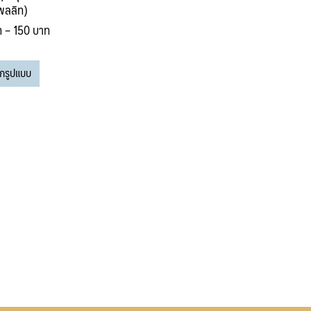
พลลิท)
Price
ท
–
150
บาท
range:
This
110 บาท
อกรูปแบบ
product
through
has
150 บาท
multiple
variants.
The
options
may
be
chosen
on
the
product
page