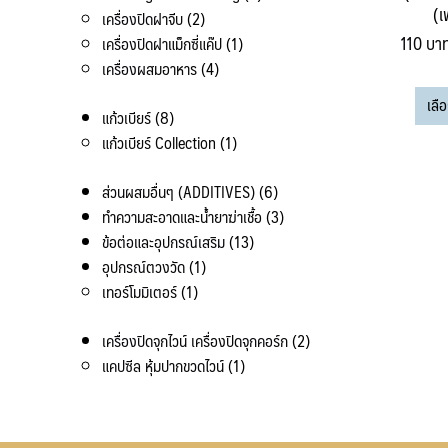
(เ
2
สินค้า
เครื่องปิดฝาจีบ
2
110
บา
สินค้า
1
เครื่องปิดฝาแม็กซี่แค๊ป
1
4
สินค้า
เครื่องผสมอาหาร
4
สินค้า
เลื
8
แก้วเบียร์
8
สินค้า
1
แก้วเบียร์ Collection
1
สินค้า
6
ส่วนผสมอื่นๆ (ADDITIVES)
6
สินค้า
3
ทำความสะอาดและน้ำยาฆ่าเชื้อ
3
13
สินค้า
ข้อต่อและอุปกรณ์เสริม
13
1
สินค้า
อุปกรณ์ตวงวัด
1
1
สินค้า
เทอร์โมมิเตอร์
1
สินค้า
2
เครื่องปิดจุกไวน์ เครื่องปิดจุกคอร์ก
2
1
สินค้า
แคปซีล หุ้มปากขวดไวน์
1
สินค้า