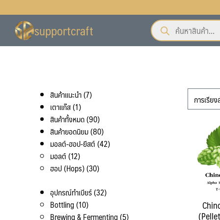
Skip
to
Products
supportcraft
content
search
ั้งหมด
ื้อ
7
สินค้าแนะนำ
7
บเรา
1
สินค้า
เตาแก๊ส
1
สินค้า
90
สินค้าทั้งหมด
90
สินค้า
80
สินค้ายอดนิยม
80
สินค้า
42
มอลต์-ฮอป-ยีสต์
42
12
สินค้า
มอลต์
12
สินค้า
30
ฮอป (Hops)
30
สินค้า
32
อุปกรณ์ทำเบียร์
32
10
สินค้า
Bottling
10
Chin
(Pellet
สินค้า
5
Brewing & Fermenting
5