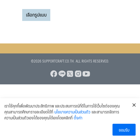
range:
สินค้า
This
75 บาท
8
แก้วเบียร์
8
เลือกรูปแบบ
product
through
สินค้า
1
แก้วเบียร์ Collection
1
has
99 บาท
สินค้า
multiple
6
ส่วนผสมอื่นๆ (ADDITIVES)
6
variants.
สินค้า
3
ทำความสะอาดและน้ำยาฆ่าเชื้อ
3
The
13
สินค้า
ข้อต่อและอุปกรณ์เสริม
13
options
1
สินค้า
อุปกรณ์ตวงวัด
1
©2026 SUPPORTCRAFT.CO.TH. ALL RIGHTS RESERVED.
may
1
สินค้า
เทอร์โมมิเตอร์
1
be
สินค้า
chosen
2
เครื่องปิดจุกไวน์ เครื่องปิดจุกคอร์ก
2
on
1
สินค้า
แคปซีล หุ้มปากขวดไวน์
1
the
สินค้า
product
เราใช้คุกกี้เพื่อพัฒนาประสิทธิภาพ และประสบการณ์ที่ดีในการใช้เว็บไซต์ของคุณ
page
คุณสามารถศึกษารายละเอียดได้ที่
นโยบายความเป็นส่วนตัว
และสามารถจัดการ
ความเป็นส่วนตัวเองได้ของคุณได้เองโดยคลิกที่
ตั้งค่า
ยอมรับ