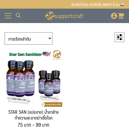
Skip
ส่งฟรีทั่วไทย เมื่อสั่งซื้อ ฿499 ขึ้นไป
to
supportcraft
content
ั้งหมด
7
สินค้าแนะนำ
7
ื้อ
ั้งหมด
1
สินค้า
เตาแก๊ส
1
สินค้า
90
สินค้าทั้งหมด
90
บเรา
ื้อ
สินค้า
80
สินค้ายอดนิยม
80
บเรา
สินค้า
42
มอลต์-ฮอป-ยีสต์
42
12
สินค้า
มอลต์
12
สินค้า
30
ฮอป (Hops)
30
สินค้า
32
อุปกรณ์ทำเบียร์
32
10
สินค้า
Bottling
10
สินค้า
5
Brewing & Fermenting
5
2
สินค้า
เครื่องปิดฝาจีบ
2
STAR SAN (แบ่งขาย) น้ำยาล้าง
สินค้า
1
เครื่องปิดฝาแม็กซี่แค๊ป
1
ทำความสะอาดฆ่าเชื้อโรค
Price
75
บาท
–
99
4
บาท
สินค้า
เครื่องผสมอาหาร
4