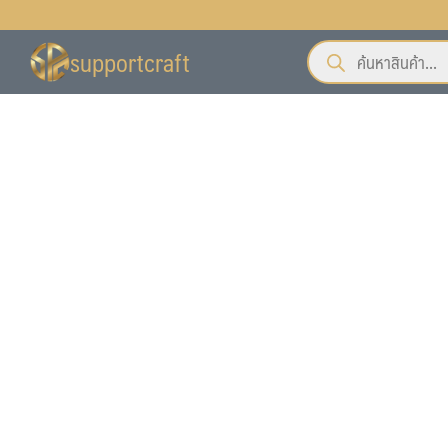
Skip
to
Products
supportcraft
content
search
ั้งหมด
ื้อ
บเรา