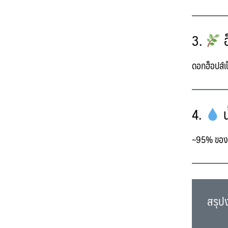
3.
ฮ
ดอกฮ็อปส์เป
4.
น
~95%
ของเ
สรุป