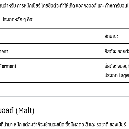
คัญสำหรับ
การหมักเบียร์
โดยยีสต์จะทำให้เกิด
แอลกอฮอล์
และ
ก๊าซคาร์บอน
 ประเภท
หลัก ๆ คือ:
ลักษณะ
ment
ยีสต์จะ
ลอยตั
Ferment
ยีสต์จะ
จมอยู่ท
ประเภท
Lage
อลต์ (Malt)
ชที่นำมา
หมัก
แต่ละเจ้าก็จะใช้คนละชนิด ซึ่งมีผลต่อ
สี
และ
รสชาติ
ของเบียร์