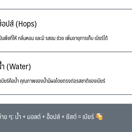
็อปส์ (Hops)
็นพืชที่ให้
กลิ่นหอม
และมี
รสขม
ช่วย
เพิ่มอายุการเก็บ
เบียร์ได้
้ำ (Water)
บียร์คือน้ำ คุณภาพของน้ำมีผลโดยตรงต่อรสชาติของเบียร์
ง่าย ๆ:
น้ำ + มอลต์ + ฮ็อปส์ + ยีสต์ = เบียร์